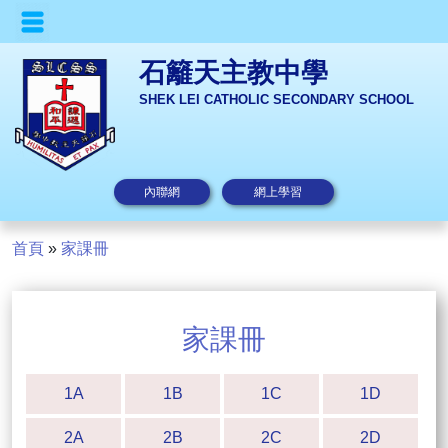
石籬天主教中學
SHEK LEI CATHOLIC SECONDARY SCHOOL
內聯網
網上學習
首頁
»
家課冊
家課冊
1A
1B
1C
1D
2A
2B
2C
2D