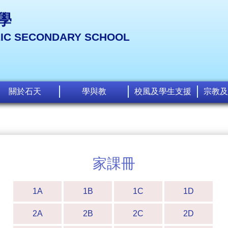
學
LIC SECONDARY SCHOOL
關於石天
學與教
校風及學生支援
宗教及
家課冊
1A
1B
1C
1D
2A
2B
2C
2D