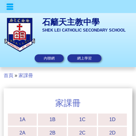
石籬天主教中學
SHEK LEI CATHOLIC SECONDARY SCHOOL
內聯網
網上學習
首頁
»
家課冊
家課冊
1A
1B
1C
1D
2A
2B
2C
2D