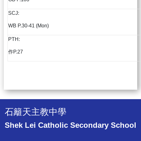
SCJ:
WB P.30-41 (Mon)
PTH:
作P.27
石籬天主教中學
Shek Lei Catholic Secondary School