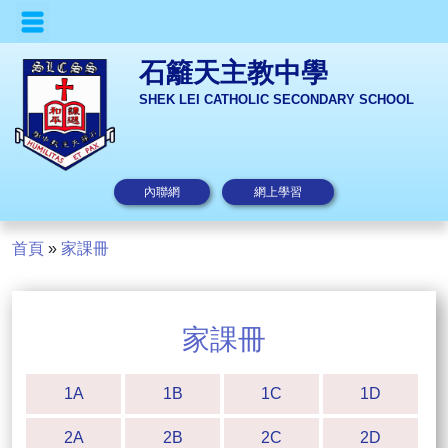
石籬天主教中學
SHEK LEI CATHOLIC SECONDARY SCHOOL
內聯網
網上學習
首頁
»
家課冊
家課冊
1A
1B
1C
1D
2A
2B
2C
2D