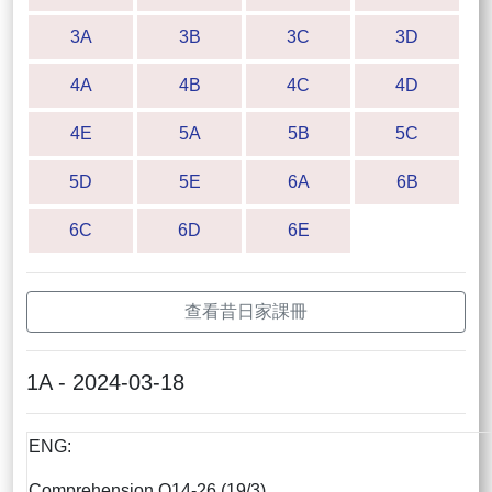
3A
3B
3C
3D
4A
4B
4C
4D
4E
5A
5B
5C
5D
5E
6A
6B
6C
6D
6E
查看昔日家課冊
1A - 2024-03-18
ENG:
Comprehension Q14-26 (19/3)