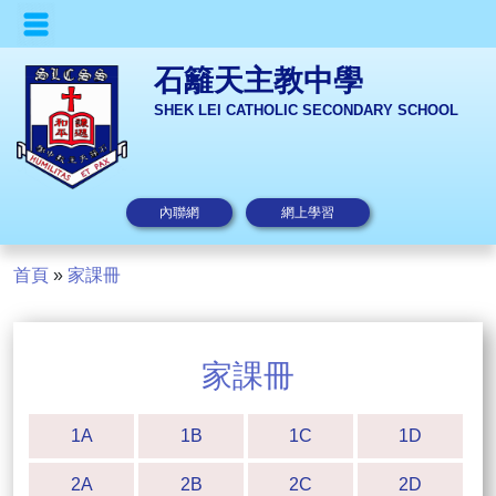
石籬天主教中學
SHEK LEI CATHOLIC SECONDARY SCHOOL
內聯網
網上學習
首頁
»
家課冊
家課冊
1A
1B
1C
1D
2A
2B
2C
2D