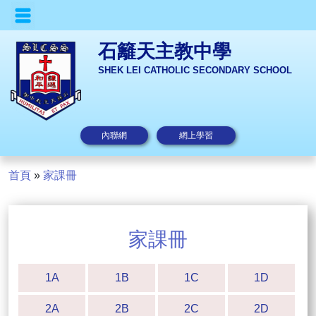
石籬天主教中學
SHEK LEI CATHOLIC SECONDARY SCHOOL
內聯網
網上學習
首頁
»
家課冊
家課冊
1A
1B
1C
1D
2A
2B
2C
2D