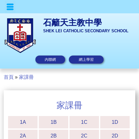
石籬天主教中學
SHEK LEI CATHOLIC SECONDARY SCHOOL
內聯網
網上學習
首頁
»
家課冊
家課冊
1A
1B
1C
1D
2A
2B
2C
2D