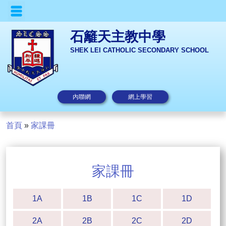
石籬天主教中學
SHEK LEI CATHOLIC SECONDARY SCHOOL
內聯網
網上學習
首頁
»
家課冊
家課冊
1A
1B
1C
1D
2A
2B
2C
2D