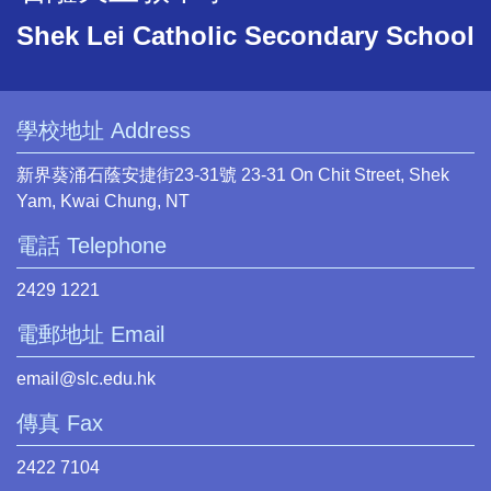
Shek Lei Catholic Secondary School
學校地址 Address
新界葵涌石蔭安捷街23-31號 23-31 On Chit Street, Shek
Yam, Kwai Chung, NT
電話 Telephone
2429 1221
電郵地址 Email
email@slc.edu.hk
傳真 Fax
2422 7104