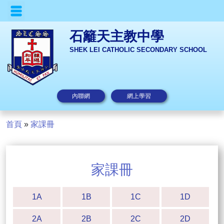
石籬天主教中學
SHEK LEI CATHOLIC SECONDARY SCHOOL
內聯網
網上學習
首頁
»
家課冊
家課冊
1A
1B
1C
1D
2A
2B
2C
2D