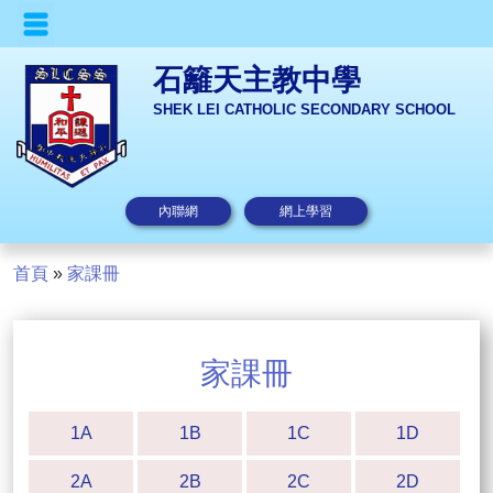
石籬天主教中學
SHEK LEI CATHOLIC SECONDARY SCHOOL
內聯網
網上學習
首頁
»
家課冊
家課冊
1A
1B
1C
1D
2A
2B
2C
2D