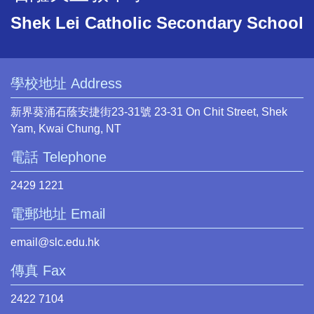
Shek Lei Catholic Secondary School
學校地址 Address
新界葵涌石蔭安捷街23-31號 23-31 On Chit Street, Shek
Yam, Kwai Chung, NT
電話 Telephone
2429 1221
電郵地址 Email
email@slc.edu.hk
傳真 Fax
2422 7104