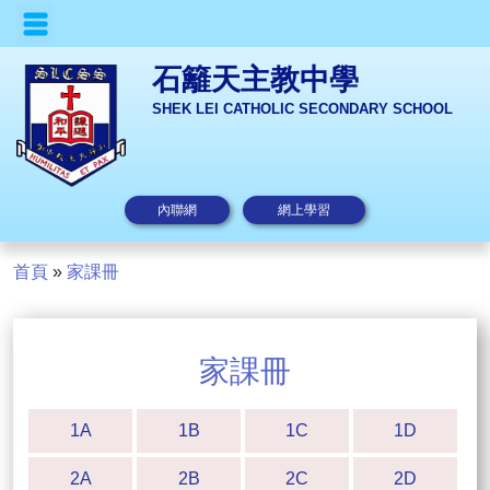
石籬天主教中學
SHEK LEI CATHOLIC SECONDARY SCHOOL
內聯網
網上學習
首頁
»
家課冊
家課冊
1A
1B
1C
1D
2A
2B
2C
2D