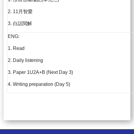
2. 11月智愛
3. 白話閲解
ENG:
1. Read
2. Daily listening
3. Paper 1U2A+B (Next Day 3)
4. Writing preparation (Day 5)