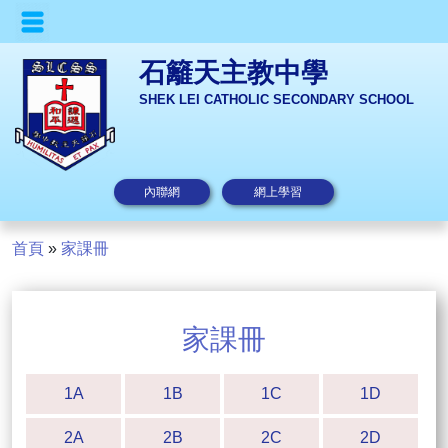
石籬天主教中學
SHEK LEI CATHOLIC SECONDARY SCHOOL
內聯網
網上學習
首頁
»
家課冊
家課冊
1A
1B
1C
1D
2A
2B
2C
2D