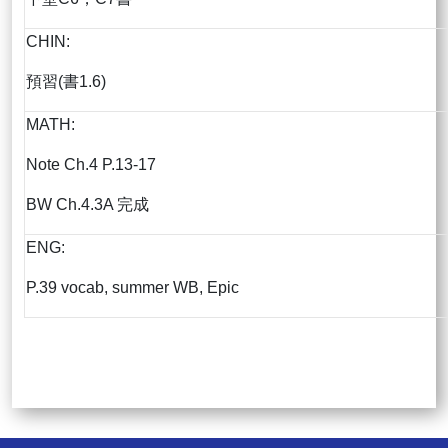
CHIN:
預習(書1.6)
MATH:
Note Ch.4 P.13-17
BW Ch.4.3A 完成
ENG:
P.39 vocab, summer WB, Epic