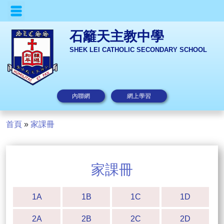
石籬天主教中學
SHEK LEI CATHOLIC SECONDARY SCHOOL
內聯網
網上學習
首頁
»
家課冊
家課冊
1A
1B
1C
1D
2A
2B
2C
2D