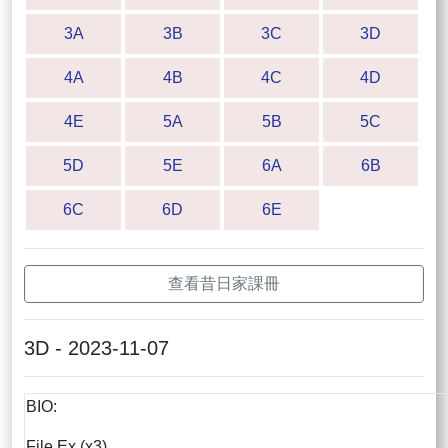
3A
3B
3C
3D
4A
4B
4C
4D
4E
5A
5B
5C
5D
5E
6A
6B
6C
6D
6E
查看昔日家課冊
3D - 2023-11-07
BIO:
File Ex (x3)