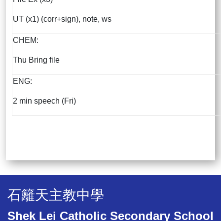
UT (x1) (corr+sign), note, ws
CHEM:
Thu Bring file
ENG:
2 min speech (Fri)
石籬天主教中學
Shek Lei Catholic Secondary School