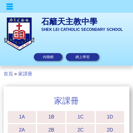
石籬天主教中學
SHEK LEI CATHOLIC SECONDARY SCHOOL
內聯網
網上學習
首頁
»
家課冊
家課冊
1A
1B
1C
1D
2A
2B
2C
2D