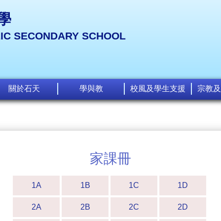
學
LIC SECONDARY SCHOOL
關於石天
學與教
校風及學生支援
宗教及
家課冊
1A
1B
1C
1D
2A
2B
2C
2D