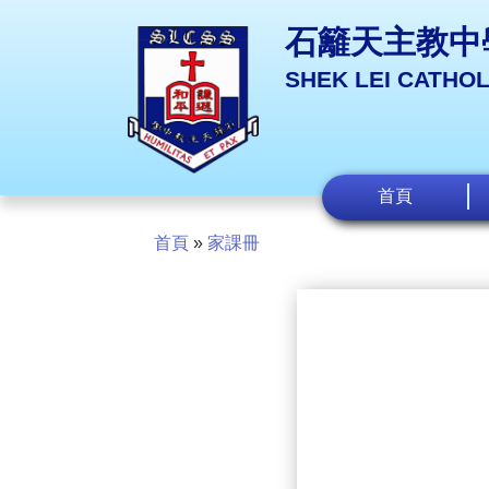
石籬天主教中
SHEK LEI CATHO
首頁
首頁
»
家課冊