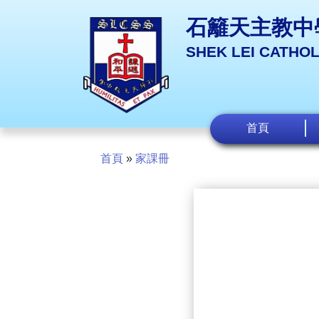
石籬天主教中
SHEK LEI CATHO
首頁
首頁
»
家課冊