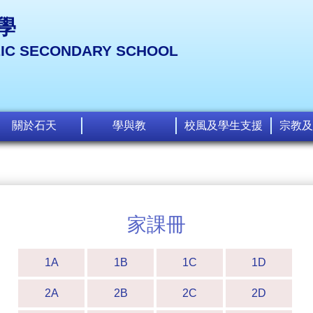
學
LIC SECONDARY SCHOOL
關於石天
學與教
校風及學生支援
宗教及
家課冊
1A
1B
1C
1D
2A
2B
2C
2D