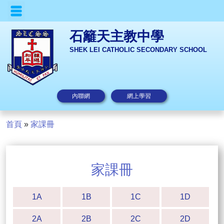
石籬天主教中學
SHEK LEI CATHOLIC SECONDARY SCHOOL
內聯網
網上學習
首頁
»
家課冊
家課冊
1A
1B
1C
1D
2A
2B
2C
2D