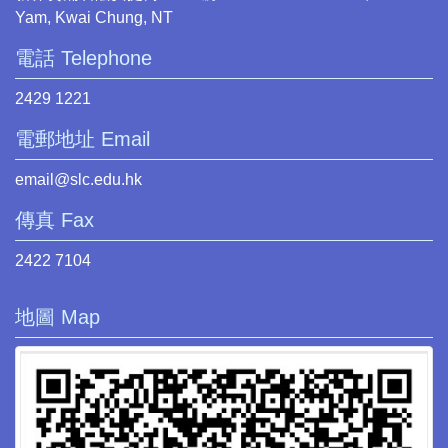
Yam, Kwai Chung, NT
電話 Telephone
2429 1221
電郵地址 Email
email@slc.edu.hk
傳真 Fax
2422 7104
地圖 Map