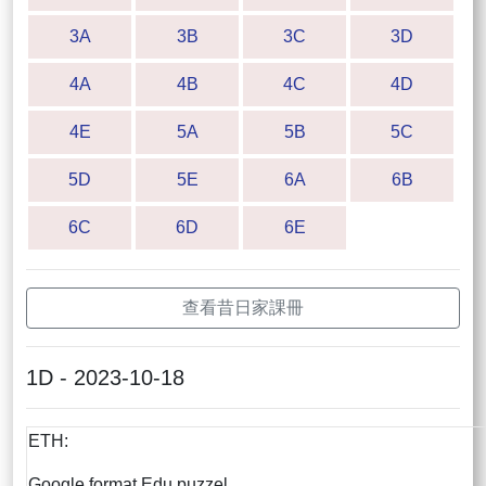
3A
3B
3C
3D
4A
4B
4C
4D
4E
5A
5B
5C
5D
5E
6A
6B
6C
6D
6E
查看昔日家課冊
1D - 2023-10-18
ETH:
Google format Edu puzzel