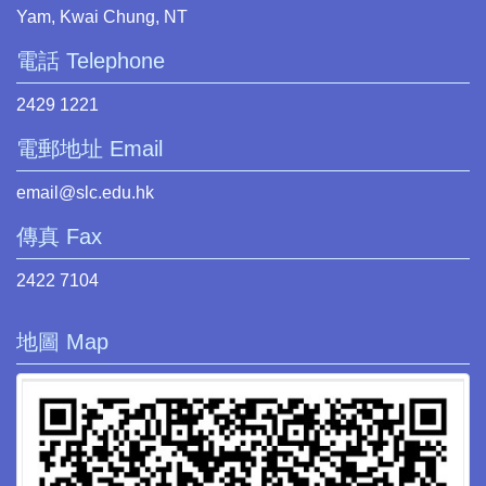
Yam, Kwai Chung, NT
電話 Telephone
2429 1221
電郵地址 Email
email@slc.edu.hk
傳真 Fax
2422 7104
地圖 Map