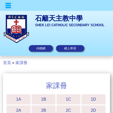
石籬天主教中學
SHEK LEI CATHOLIC SECONDARY SCHOOL
內聯網
網上學習
首頁
»
家課冊
家課冊
1A
1B
1C
1D
2A
2B
2C
2D