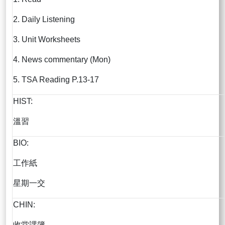
2. Daily Listening
3. Unit Worksheets
4. News commentary (Mon)
5. TSA Reading P.13-17
HIST:
溫習
BIO:
工作紙
星期一交
CHIN:
收堂課簿