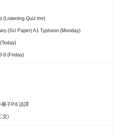
g
b (Listening Quiz tmr)
ry (SU Paper) A1 Typhoon (Monday)
(Today)
8-9 (Friday)
冊子P.6 語譯
二交)