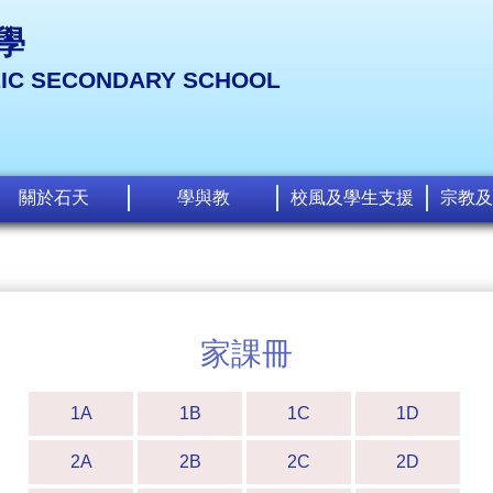
學
LIC SECONDARY SCHOOL
關於石天
學與教
校風及學生支援
宗教及
家課冊
1A
1B
1C
1D
2A
2B
2C
2D