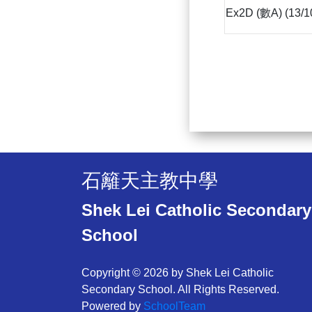
Ex2D (數A) (13/
石籬天主教中學
Shek Lei Catholic Secondary
School
Copyright © 2026 by Shek Lei Catholic
Secondary School. All Rights Reserved.
Powered by
SchoolTeam