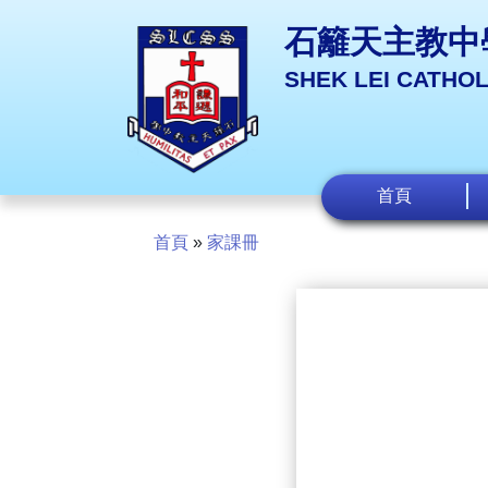
石籬天主教中
SHEK LEI CATHO
首頁
首頁
»
家課冊