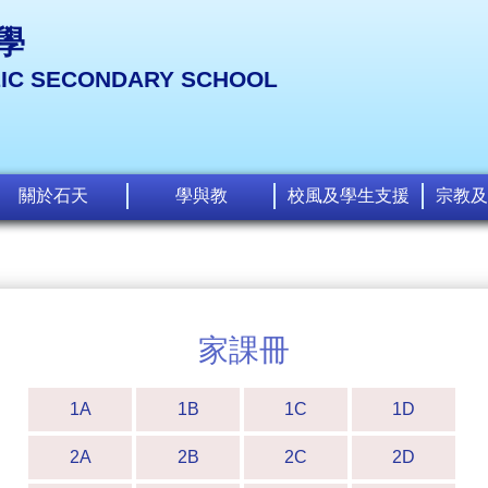
學
LIC SECONDARY SCHOOL
關於石天
學與教
校風及學生支援
宗教及
家課冊
1A
1B
1C
1D
2A
2B
2C
2D