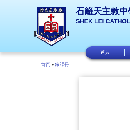
石籬天主教中
SHEK LEI CATHO
首頁
首頁
»
家課冊