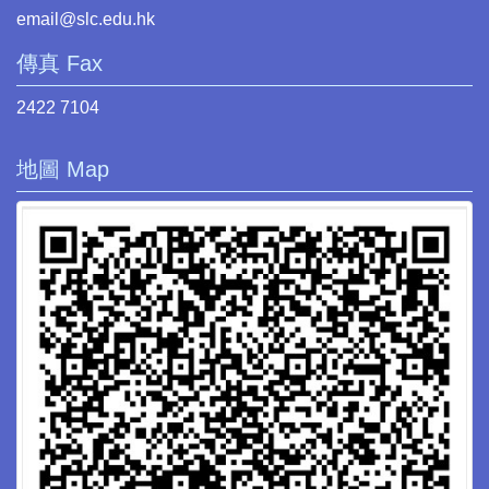
email@slc.edu.hk
傳真 Fax
2422 7104
地圖 Map