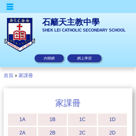
石籬天主教中學
SHEK LEI CATHOLIC SECONDARY SCHOOL
內聯網
網上學習
首頁
»
家課冊
家課冊
1A
1B
1C
1D
2A
2B
2C
2D