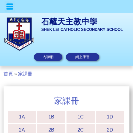
石籬天主教中學
SHEK LEI CATHOLIC SECONDARY SCHOOL
內聯網
網上學習
首頁
»
家課冊
家課冊
1A
1B
1C
1D
2A
2B
2C
2D