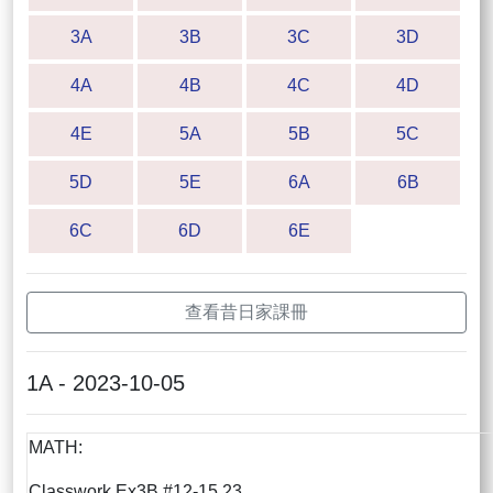
3A
3B
3C
3D
4A
4B
4C
4D
4E
5A
5B
5C
5D
5E
6A
6B
6C
6D
6E
查看昔日家課冊
1A - 2023-10-05
MATH:
Classwork Ex3B #12-15,23