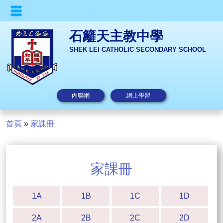
石籬天主教中學
SHEK LEI CATHOLIC SECONDARY SCHOOL
內聯網
網上學習
首頁
»
家課冊
家課冊
1A
1B
1C
1D
2A
2B
2C
2D