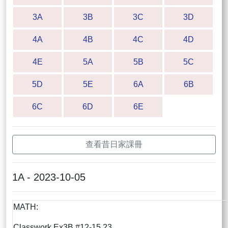
3A
3B
3C
3D
4A
4B
4C
4D
4E
5A
5B
5C
5D
5E
6A
6B
6C
6D
6E
查看昔日家課冊
1A - 2023-10-05
MATH:
Classwork Ex3B #12-15,23