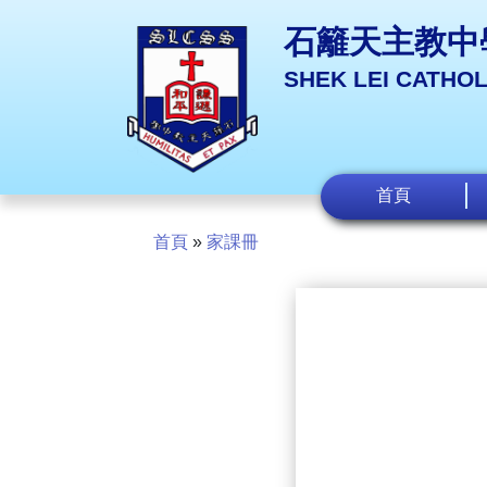
石籬天主教中
SHEK LEI CATHO
首頁
首頁
»
家課冊