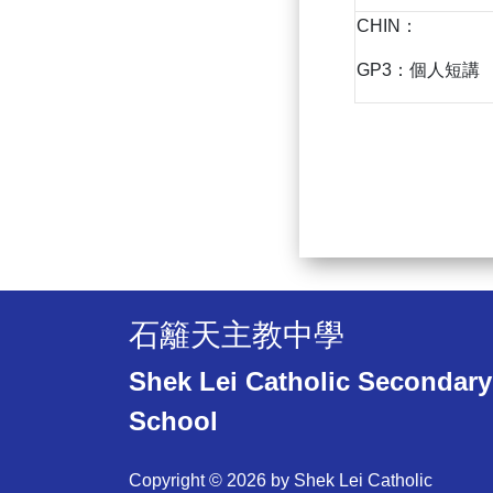
CHIN：
GP3：個人短講
石籬天主教中學
Shek Lei Catholic Secondary
School
Copyright © 2026 by Shek Lei Catholic