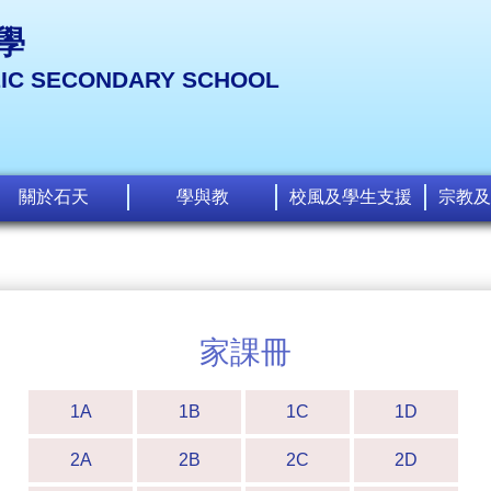
學
LIC SECONDARY SCHOOL
關於石天
學與教
校風及學生支援
宗教及
家課冊
1A
1B
1C
1D
2A
2B
2C
2D