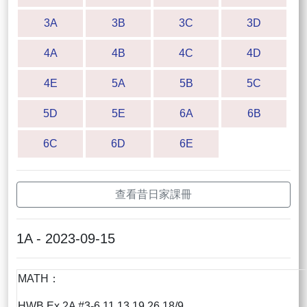
3A
3B
3C
3D
4A
4B
4C
4D
4E
5A
5B
5C
5D
5E
6A
6B
6C
6D
6E
查看昔日家課冊
1A - 2023-09-15
MATH：
HWB Ex 2A #3-6,11,13,19,26 18/9