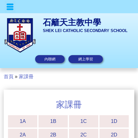
石籬天主教中學
SHEK LEI CATHOLIC SECONDARY SCHOOL
內聯網
網上學習
首頁
»
家課冊
家課冊
1A
1B
1C
1D
2A
2B
2C
2D