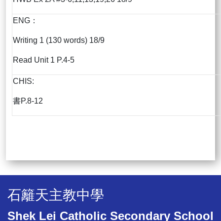
ENG：
Writing 1 (130 words) 18/9
Read Unit 1 P.4-5
CHIS:
書P.8-12
石籬天主教中學
Shek Lei Catholic Secondary School