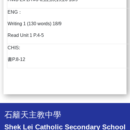
ENG：
Writing 1 (130 words) 18/9
Read Unit 1 P.4-5
CHIS:
書P.8-12
石籬天主教中學
Shek Lei Catholic Secondary School