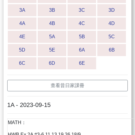
3A
3B
3C
3D
4A
4B
4C
4D
4E
5A
5B
5C
5D
5E
6A
6B
6C
6D
6E
查看昔日家課冊
1A - 2023-09-15
MATH：
HWB Ex 2A #3-6,11,13,19,26 18/9