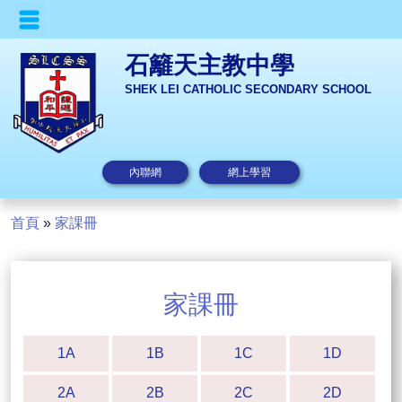
石籬天主教中學
SHEK LEI CATHOLIC SECONDARY SCHOOL
內聯網
網上學習
首頁
»
家課冊
家課冊
1A
1B
1C
1D
2A
2B
2C
2D