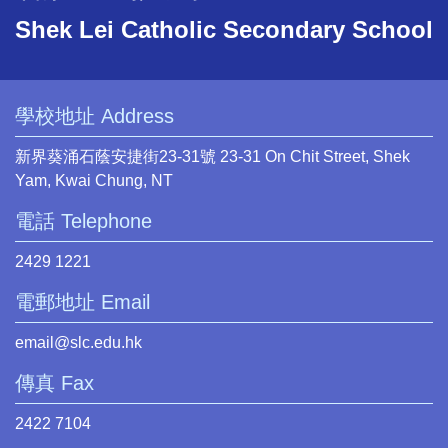
Shek Lei Catholic Secondary School
學校地址 Address
新界葵涌石蔭安捷街23-31號 23-31 On Chit Street, Shek
Yam, Kwai Chung, NT
電話 Telephone
2429 1221
電郵地址 Email
email@slc.edu.hk
傳真 Fax
2422 7104