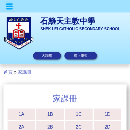
石籬天主教中學
SHEK LEI CATHOLIC SECONDARY SCHOOL
內聯網
網上學習
首頁
»
家課冊
家課冊
1A
1B
1C
1D
2A
2B
2C
2D