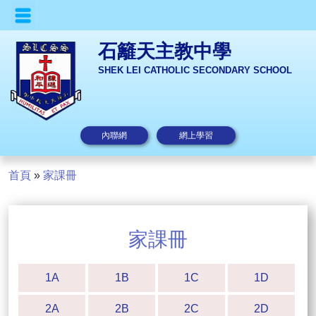
石籬天主教中學
SHEK LEI CATHOLIC SECONDARY SCHOOL
內聯網
網上學習
首頁
»
家課冊
家課冊
1A
1B
1C
1D
2A
2B
2C
2D