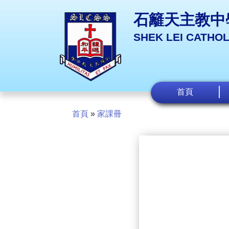
石籬天主教中
SHEK LEI CATHO
首頁
首頁
»
家課冊