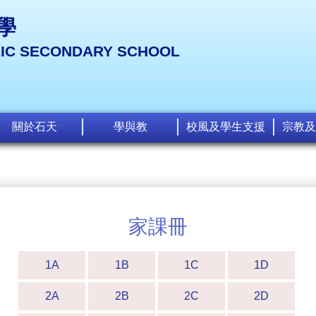
學
LIC SECONDARY SCHOOL
關於石天
學與教
校風及學生支援
宗教及
家課冊
1A
1B
1C
1D
2A
2B
2C
2D