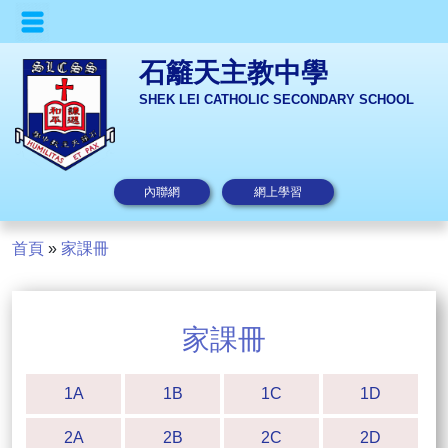
石籬天主教中學
SHEK LEI CATHOLIC SECONDARY SCHOOL
內聯網
網上學習
首頁
»
家課冊
家課冊
1A
1B
1C
1D
2A
2B
2C
2D