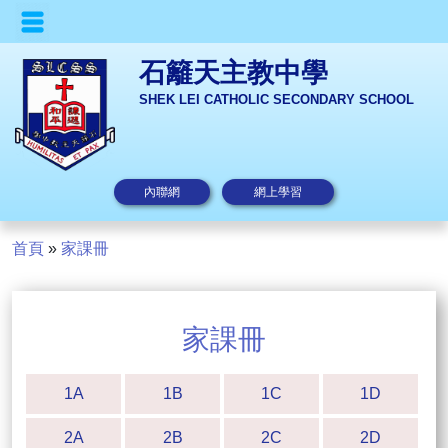
石籬天主教中學
SHEK LEI CATHOLIC SECONDARY SCHOOL
內聯網
網上學習
首頁
»
家課冊
家課冊
1A
1B
1C
1D
2A
2B
2C
2D