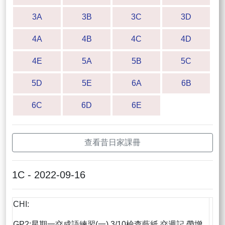
3A
3B
3C
3D
4A
4B
4C
4D
4E
5A
5B
5C
5D
5E
6A
6B
6C
6D
6E
查看昔日家課冊
1C - 2022-09-16
CHI:
GP2:星期一交成語練習(一),3/10檢查藍紙,交週記,帶增