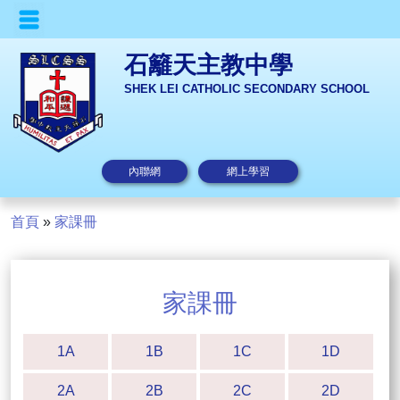
石籬天主教中學
SHEK LEI CATHOLIC SECONDARY SCHOOL
內聯網
網上學習
首頁
»
家課冊
家課冊
1A
1B
1C
1D
2A
2B
2C
2D