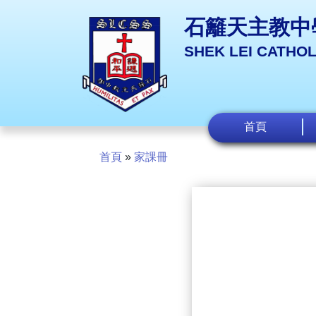
石籬天主教中
SHEK LEI CATHO
首頁
首頁
»
家課冊