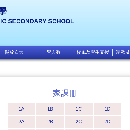
學
LIC SECONDARY SCHOOL
關於石天
學與教
校風及學生支援
宗教及
家課冊
1A
1B
1C
1D
2A
2B
2C
2D