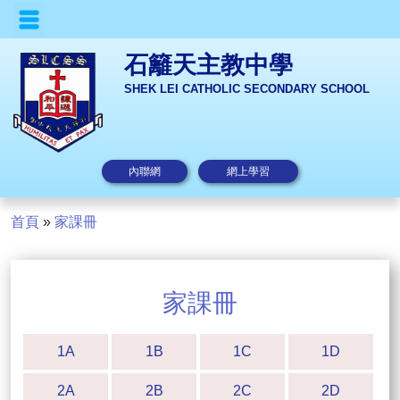
石籬天主教中學
SHEK LEI CATHOLIC SECONDARY SCHOOL
內聯網
網上學習
首頁
»
家課冊
家課冊
1A
1B
1C
1D
2A
2B
2C
2D