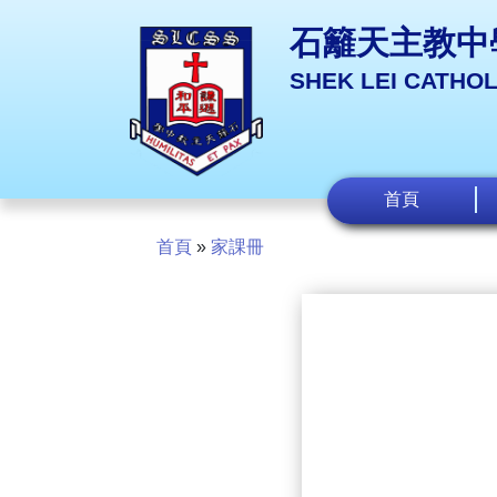
石籬天主教中
SHEK LEI CATHO
首頁
首頁
»
家課冊