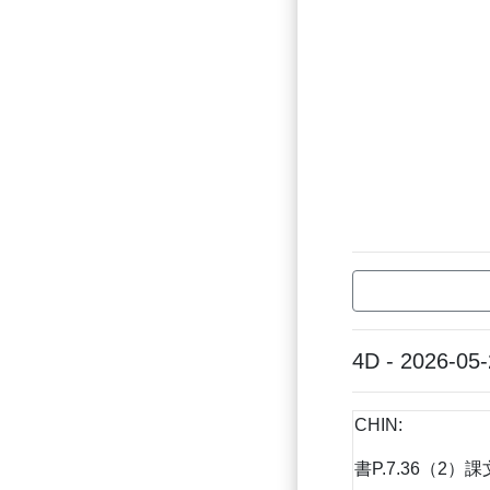
4D - 2026-05
CHIN:
書P.7.36（2）