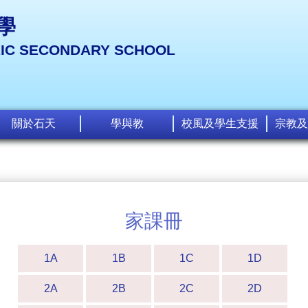
學
LIC SECONDARY SCHOOL
關於石天
學與教
校風及學生支援
宗教及
家課冊
1A
1B
1C
1D
2A
2B
2C
2D