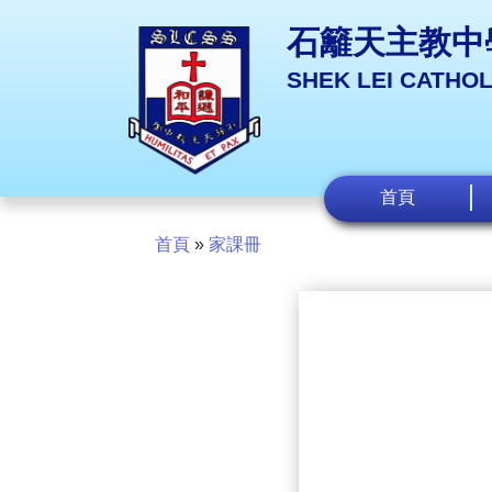
石籬天主教中
SHEK LEI CATHO
首頁
首頁
»
家課冊