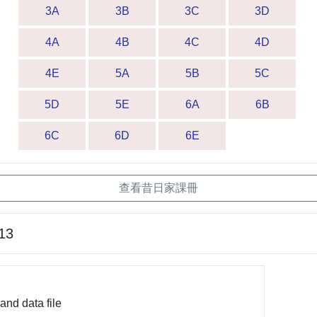
3A
3B
3C
3D
4A
4B
4C
4D
4E
5A
5B
5C
5D
5E
6A
6B
6C
6D
6E
查看昔日家課冊
13
 and data file