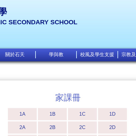
學
LIC SECONDARY SCHOOL
關於石天
學與教
校風及學生支援
宗教及
家課冊
1A
1B
1C
1D
2A
2B
2C
2D