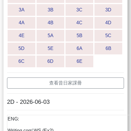
3A
3B
3C
3D
4A
4B
4C
4D
4E
5A
5B
5C
5D
5E
6A
6B
6C
6D
6E
查看昔日家課冊
2D - 2026-06-03
ENG:
Writing corr/ WS (Ex2)