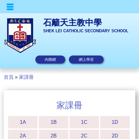
石籬天主教中學
SHEK LEI CATHOLIC SECONDARY SCHOOL
內聯網
網上學習
首頁
»
家課冊
家課冊
1A
1B
1C
1D
2A
2B
2C
2D