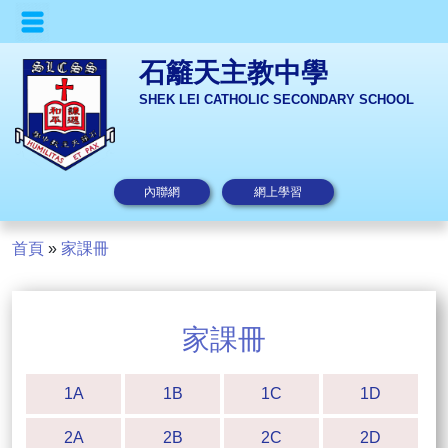
石籬天主教中學
SHEK LEI CATHOLIC SECONDARY SCHOOL
內聯網
網上學習
首頁
»
家課冊
家課冊
1A
1B
1C
1D
2A
2B
2C
2D