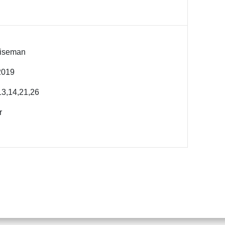
Wiseman
2019
13,14,21,26
r