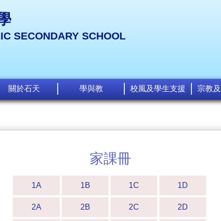
學
LIC SECONDARY SCHOOL
關於石天
學與教
校風及學生支援
宗教及
家課冊
1A
1B
1C
1D
2A
2B
2C
2D