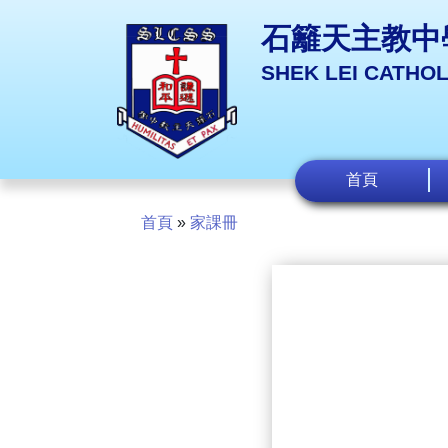
石籬天主教中
SHEK LEI CATHO
首頁
首頁
»
家課冊