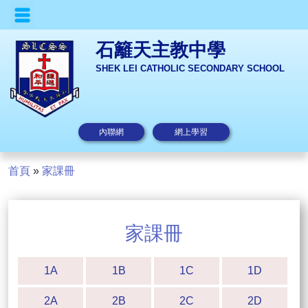
石籬天主教中學
SHEK LEI CATHOLIC SECONDARY SCHOOL
內聯網
網上學習
首頁
»
家課冊
家課冊
1A
1B
1C
1D
2A
2B
2C
2D