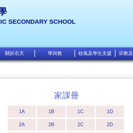
學
LIC SECONDARY SCHOOL
關於石天
學與教
校風及學生支援
宗教及
家課冊
1A
1B
1C
1D
2A
2B
2C
2D