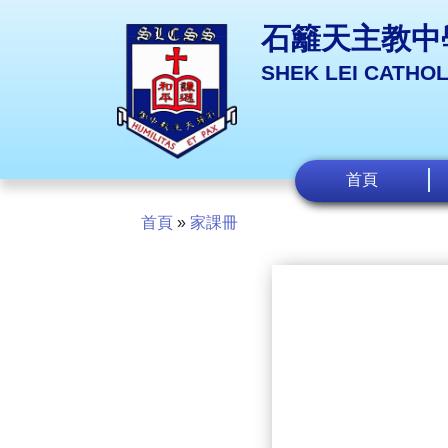
石籬天主教中
SHEK LEI CATHO
首頁
首頁
»
家課冊