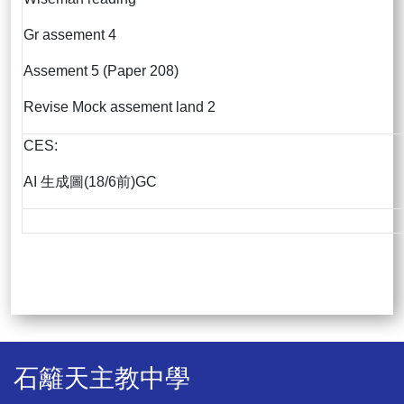
Gr assement 4
Assement 5 (Paper 208)
Revise Mock assement land 2
CES:
AI 生成圖(18/6前)GC
石籬天主教中學