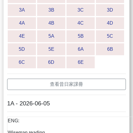
3A
3B
3C
3D
4A
4B
4C
4D
4E
5A
5B
5C
5D
5E
6A
6B
6C
6D
6E
查看昔日家課冊
1A - 2026-06-05
ENG:
Wiseman reading