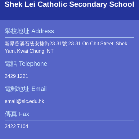
Shek Lei Catholic Secondary School
學校地址 Address
新界葵涌石蔭安捷街23-31號 23-31 On Chit Street, Shek
Yam, Kwai Chung, NT
電話 Telephone
2429 1221
電郵地址 Email
email@slc.edu.hk
傳真 Fax
2422 7104