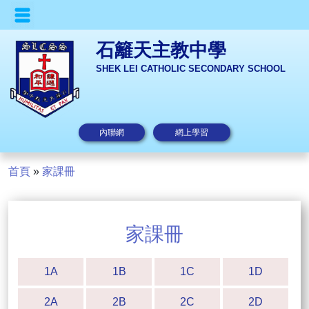
石籬天主教中學
SHEK LEI CATHOLIC SECONDARY SCHOOL
內聯網
網上學習
首頁
»
家課冊
家課冊
1A
1B
1C
1D
2A
2B
2C
2D