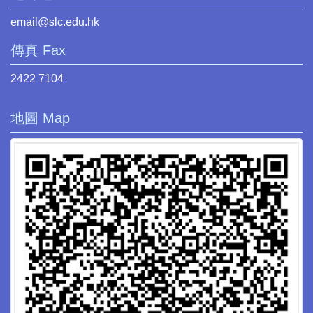
email@slc.edu.hk
傳真 Fax
2422 7104
地圖 Map