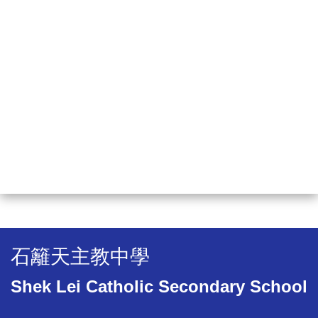
石籬天主教中學
Shek Lei Catholic Secondary School