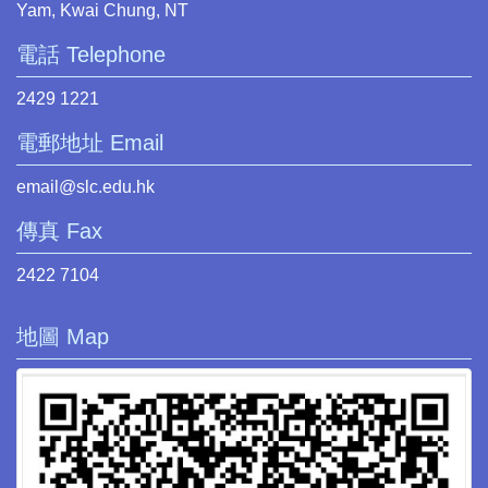
Yam, Kwai Chung, NT
電話 Telephone
2429 1221
電郵地址 Email
email@slc.edu.hk
傳真 Fax
2422 7104
地圖 Map