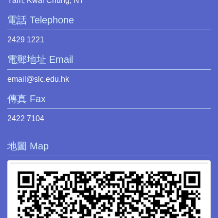
Yam, Kwai Chung, NT
電話 Telephone
2429 1221
電郵地址 Email
email@slc.edu.hk
傳真 Fax
2422 7104
地圖 Map