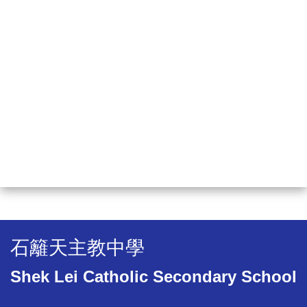
石籬天主教中學
Shek Lei Catholic Secondary School