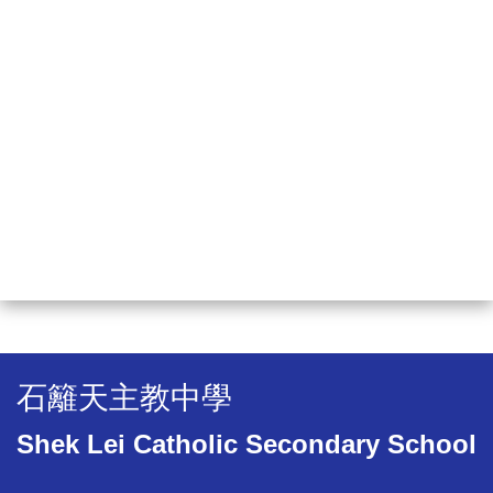
石籬天主教中學
Shek Lei Catholic Secondary School