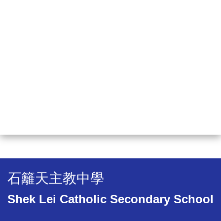
石籬天主教中學
Shek Lei Catholic Secondary School