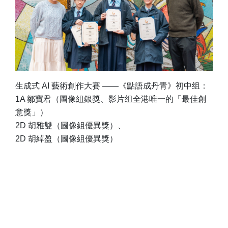
生成式 AI 藝術創作大賽 ——《點語成丹青》初中组：
1A 鄒寶君（圖像組銀獎、影片组全港唯一的「最佳創
意獎」）
2D 胡雅雙（圖像組優異獎）、
2D 胡綽盈（圖像組優異獎）