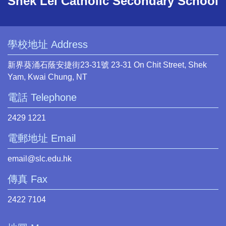
Shek Lei Catholic Secondary School
學校地址 Address
新界葵涌石蔭安捷街23-31號 23-31 On Chit Street, Shek
Yam, Kwai Chung, NT
電話 Telephone
2429 1221
電郵地址 Email
email@slc.edu.hk
傳真 Fax
2422 7104